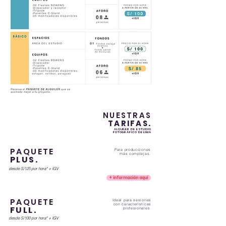
NUESTRAS
TARIFAS.
ALQUILER DE ESTUDIO
FOTOGRÁFICO DE LIMA
PAQUETE
Para producciones
más complejas.
PLUS.
desde S/125 por hora* + IGV
+ información aquí
PAQUETE
Ideal para sesiones
con características
FUL
L.
profesionales.
desde S/100 por hora* + IGV