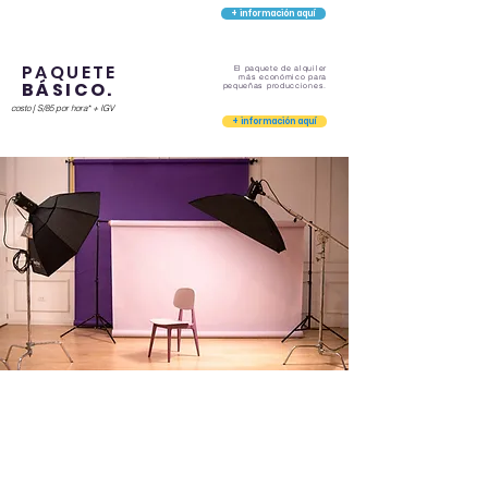
+ información aquí
PAQUETE
El paquete de alquiler
más económico para
BÁSICO.
pequeñas producciones.
costo | S/85 por hora* + IGV
+ información aquí